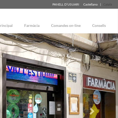
PANELL D’USUARI
Castellano
|
Català
rincipal
Farmàcia
Comandes on-line
Consells