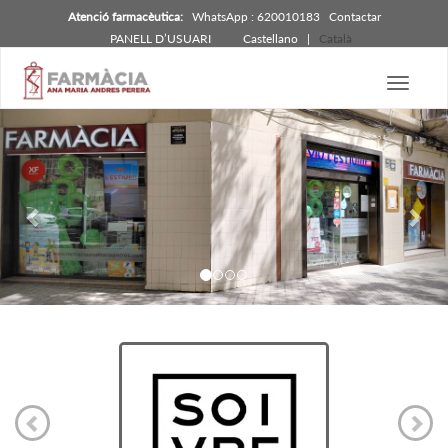
Atenció farmacèutica:
WhatsApp : 620010183
Contactar
PANELL D’USUARI
Castellano
|
Català