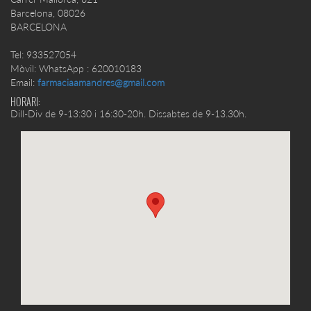
Barcelona
,
08026
BARCELONA
Tel: 933527054
Mòvil: WhatsApp : 620010183
Email:
farmaciaamandres@gmail.com
HORARI:
Dill-Div de 9-13:30 i 16:30-20h. Dissabtes de 9-13.30h.